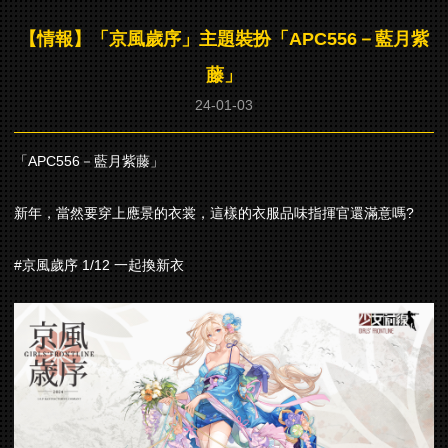
【情報】「京風歲序」主題裝扮「APC556－藍月紫
藤」
24-01-03
「APC556－藍月紫藤」
新年，當然要穿上應景的衣裳，這樣的衣服品味指揮官還滿意嗎?
#京風歲序 1/12 一起換新衣