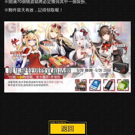
※開滿70個物資箱將必定獲得其中一個裝扮。
※郵件當天有效，記得領取喔！