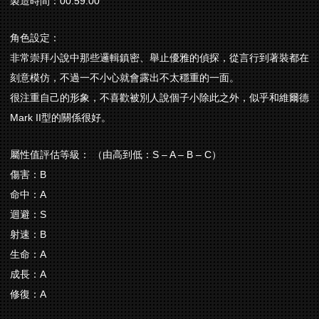
製造時間：00:59:00
角色設定：
非常崇拜小說中那些邏輯鎮密、舉止優雅的偵探，從言行到著裝都在
刻意模仿，不過一不小心就會露出不太穩重的一面。
很注重自己的形象，不喜歡被別人說個子小除此之外，似乎和維爾德
Mark II型的關係很好。
屬性值評估等級： （由高到低：S – A – B – C）
傷害：B
命中：A
迴避：S
射速：B
生命：A
成長：A
修復：A