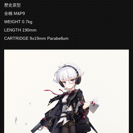
歷史原型
全稱 M&P9
WEIGHT 0.7kg
LENGTH 190mm
CARTRIDGE 9x19mm Parabellum