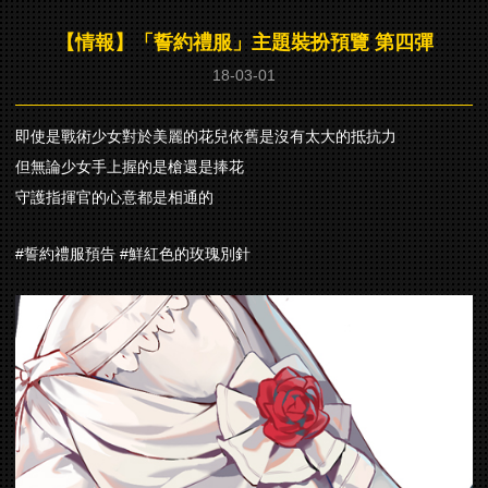
【情報】「誓約禮服」主題裝扮預覽 第四彈
18-03-01
即使是戰術少女對於美麗的花兒依舊是沒有太大的抵抗力
但無論少女手上握的是槍還是捧花
守護指揮官的心意都是相通的
#誓約禮服預告 #鮮紅色的玫瑰別針