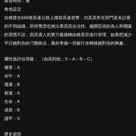
製造時間：無
角色設定
自稱曾在666號高速公路上擔當高速巡警，但其原所在部門是未註冊
的不明組織，所持警證也無法查證其合法性。拋開惡劣的為人和嘲諷
的習慣不說，因其過人的實力最後轉由格里芬進行管理。如果想減少
平日她對你的刁難執法，最好準備一些蘇打水轉移她對你的興趣。
屬性值評估等級： （由高到低：S – A – B – C）
傷害：A
命中：A
迴避：B
射速：A
生命：A
成長：B
護甲：S
歷史原型