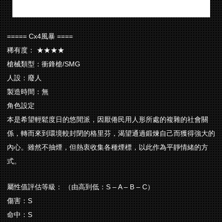
===== Cx4風暴 ====
稀有度： ★★★★
槍械類型：衝鋒槍/SMG
人設：廢人
製造時間：無
角色設定
本是希望輕鬆度日的悠閒派，因厭倦民用人形所處的複雜的社會關
係，轉而來到環境較封閉的格里芬，渴望通過鍛煉自己而獲得強大的
內心。雖然不抽煙，但熱衷收集各種煙標，以此作為平靜情緒的方
式。
屬性值評估等級： （由高到低：S – A – B – C）
傷害：S
命中：S