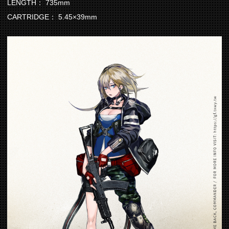
LENGTH： 735mm
CARTRIDGE： 5.45×39mm