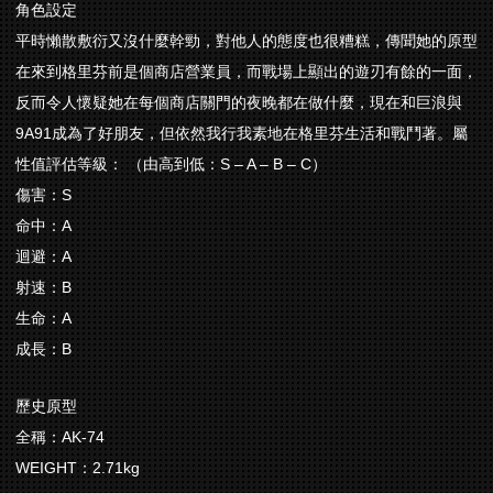
角色設定
平時懶散敷衍又沒什麼幹勁，對他人的態度也很糟糕，傳聞
她的原型
在來到格里芬前是個商店營業員，而戰場上顯出的
遊刃有餘的一面，
反而令人懷疑她在每個商店關門的夜晚都
在做什麼，現在和巨浪與
9A91成為了好朋友，但依然我
行我素地在格里芬生活和戰鬥著。
屬
性值評估等級： （由高到低：S – A – B – C）
傷害：S
命中：A
迴避：A
射速：B
生命：A
成長：B
歷史原型
全稱：AK-74
WEIGHT：2.71kg