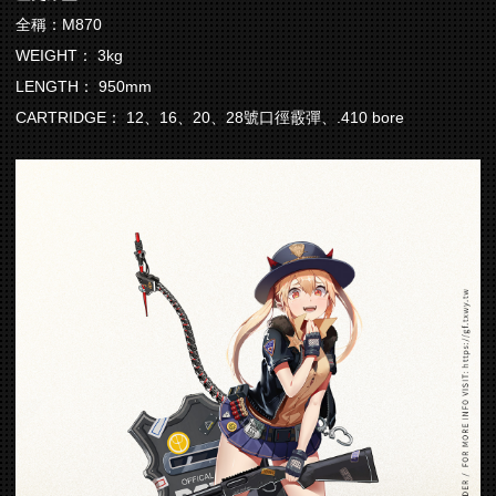
全稱：M870
WEIGHT： 3kg
LENGTH： 950mm
CARTRIDGE： 12、16、20、28號口徑霰彈、.410 bore