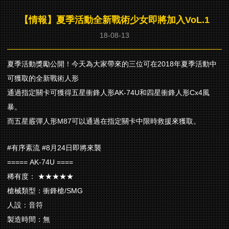
【情報】夏季活動全新戰術少女即將加入VoL.1
18-08-13
夏季活動獎勵公開！今天為大家帶來的三位可在2018年夏季活動中
可獲取的全新戰術人形
通過指定關卡可獲得五星衝鋒人形AK-74U和四星衝鋒人形Cx4風
暴。
而五星霰彈人形M87可以通過在指定關卡中限時救援來獲取。
#有序紊流 #8月24日即將來襲
===== AK-74U ====
稀有度： ★★★★★
槍械類型：衝鋒槍/SMG
人設：音符
製造時間：無