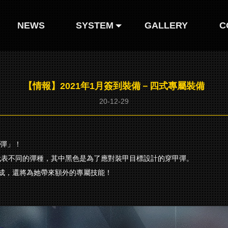
NEWS
SYSTEM
GALLERY
C
人形圖鑒
【情報】2021年1月簽到裝備－四式專屬裝備
人形装扮
20-12-29
甲彈」！
代表不同的彈種，其中黑色是為了應對裝甲目標設計的穿甲彈。
成，還將為她帶來額外的專屬技能！