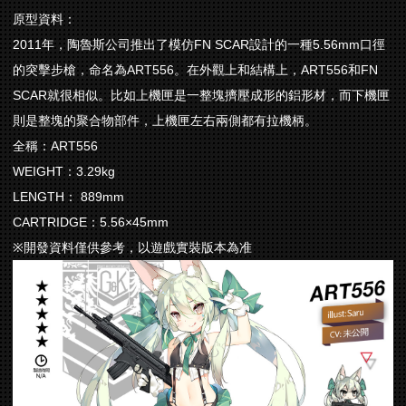
原型資料：
2011年，陶魯斯公司推出了模仿FN SCAR設計的一種5.56mm口徑
的突擊步槍，命名為ART556。在外觀上和結構上，ART556和FN
SCAR就很相似。比如上機匣是一整塊擠壓成形的鋁形材，而下機匣
則是整塊的聚合物部件，上機匣左右兩側都有拉機柄。
全稱：ART556
WEIGHT：3.29kg
LENGTH： 889mm
CARTRIDGE：5.56×45mm
※開發資料僅供參考，以遊戲實裝版本為准