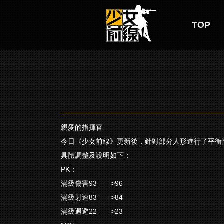
TOP
親愛的指揮官
今日《少女前線》更新後，針對部分人形進行了平衡
具體調整及說明如下：
PK：
滿級傷害93——>96
滿級射速83——>84
滿級迴避22——>23