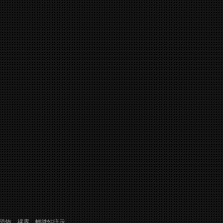
恐怖、裸露、輕微性暗示