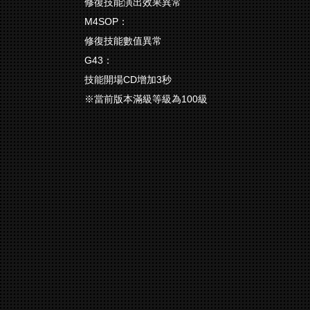
修復技能演出效果異常
M4SOP：
修復技能數值異常
G43：
技能開場CD增加3秒
※當前版本滿級等級為100級