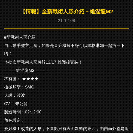
【情報】全新戰術人形介紹－維涅龍M2
21-12-08
#新戰術人形介紹
自己動手豐衣足食，如果是直升機搞不好可以跟格琳娜一起搭一下
唷？
本批次新戰術人形將於12/17 維護後實裝！
=====維涅龍M2======
稀有度： ★★★★
槍械類型：SMG
人設：波波
CV： 未公開
製造時間：02:12:00
角色設定：
愛好機工改造的人形，不喜歡只有表面新鮮的東西，由內而外都是追