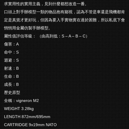
求實用性的實用主義，見到什麼都想改造一番。
口頭上對手辦模型一類的物品抱有鄙視，認為不管是車還是飛機都肯
定是真貨才更好玩，但因為要入手實物實在過於困難，所以私底下會
悄悄用金屬仿製手辦模型。
屬性值評估等級： （由高到低：S – A – B – C）
傷害：A
命中：S
迴避：S
射速：B
生命：B
成長：B
歷史原型
全稱：vigneron M2
WEIGHT 3.28kg
LENGTH 872mm/695mm
CARTRIDGE 9x19mm NATO