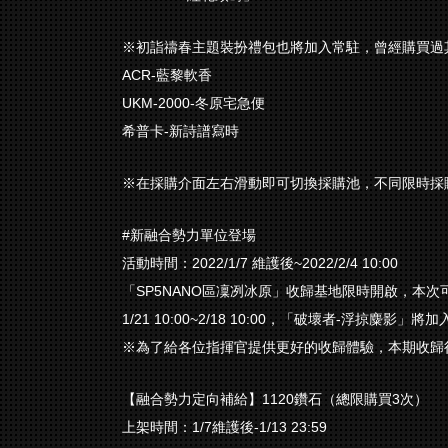
※初詣禱春主題裝扮禮包也將加入常駐，曾經購買過
ACR-藍黎軟香
UKM-2000-冬原宅急便
希普卡-新詩譜寫時
※在採購介面左右滑動即可切換採購池，不同限時採
#新融合勢力單位登場
活動時間：2022/1/7 維護後~2022/2/4 10:00
「SP5NANO區凜冽冰原」收歸基地限時開啟，本
1/21 10:00~2/18 10:00，「破壞者-浮掠
※為了給各位指揮官提供更好的收歸體驗，本期收歸
【融合勢力定向補給】1120鑽石（總限購買3次）
上架時間：1/7維護後-1/13 23:59