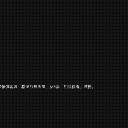
星傢俱套裝「格里芬居酒屋」及5套「初詣禱春」裝扮。