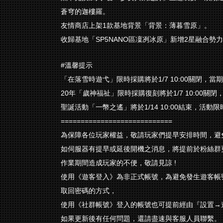
蒼穹的迦樓羅。
友情商店上架1款基地背景「背景：薄暮雪原」。
收歸基地「SP5NANO區凜冽冰原」新增2星融合勢
#溫馨提示
「在落雪時遊弋」限時採購將於1/7 10:00關閉，
20年「歲神福祉」限時採購復刻將於1/7 10:00關
聖誕活動「一幣之遙」將於1/14 10:00結束，活動
============================
為保障各位玩家權益，敬請玩家們提早安排時間，避
如伺服器有提早或延後開機之消息，將提前於粉絲群
作業期間造成玩家的不便，敬請見諒 !
使用《遊客登入》為非正式帳號，為避免發生遊客帳
取回密碼的方式，
使用《社群帳號》登入的帳號也可提前經由『設置→
如果更新後有任何問題，還請盡速與客服人員聯繫。