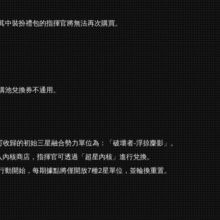
其中裝扮禮包的指揮官將無法再次購買。
購池兌換券不通用。
次可收歸的初始三星融合勢力單位為：「破壞者-浮掠麋影」。
麋影」將加入內核商店，指揮官可透過「超星內核」進行兌換。
行動開始，每期據點將僅開放7種2星單位，並輪換重置。