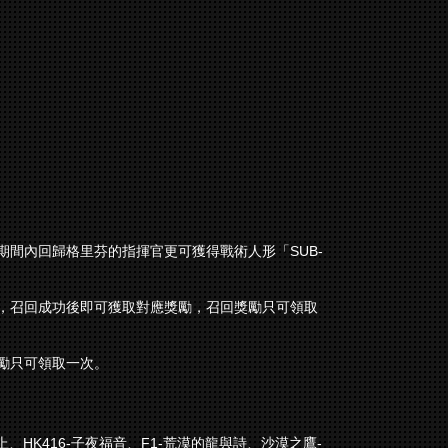
間內回歸格里芬的指揮官更可獲得戰術人形「SUB-
，召回成功後即可獲取對應獎勵，召回獎勵只可領取
獎勵只可領取一次。
、HK416-子夜福音、F1-荒漠的龍與詩、沙漠之鷹-