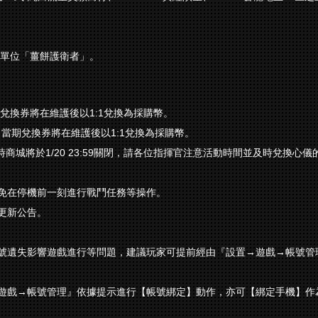
力單位「薑餅護衛者」。
當期兌換券將在維護後以1:1兌換為採購幣。
閉，當期兌換券將在維護後以1:1兌換為採購幣。
限時商城將於1/20 23:59關閉，請各位指揮官注意活動時間並及時兌換心
免在停機前一刻進行戰鬥任務等操作。
更新公告。
號遺失影響遊戲進行等問題，建議玩家可提前經由『設置→遊戲→帳號管
遊戲→帳號管理』依據提示進行【帳號綁定】動作，亦可【綁定手機】作為