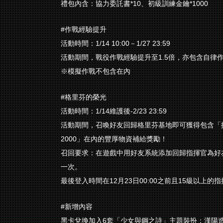
禮包內含：協力委託書*10、初級訓練金鑰*1000
#作戰經驗提升
活動時間：1/14 10:00－1/27 23:59
活動期間，戰役作戰經驗提升至1.5倍，亦包含自律
※模擬作戰不包含在內
#格里芬的榮光
活動時間：1/14維護後-2/23 23:59
活動期間，召喚好友回歸格里芬基地即可獲得包含「
2000」在內的豐厚物資補給獎勵！
召回要求：在遊戲中用好友系統添加回歸指揮官為好
一次。
最後登入時間在12月23日00:00之前且15級以
#新增內容
黑卡兌換加入6套「少女與鋼之詩」主題裝扮：漢陽造88式