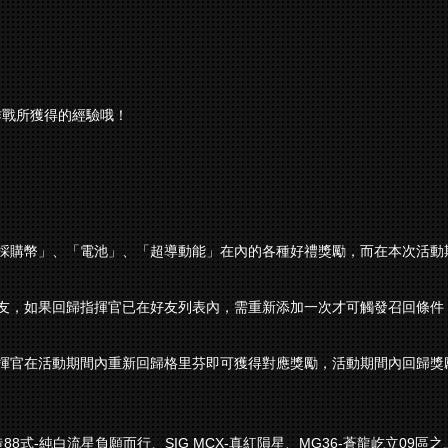
作戰所獲得的經驗哦！
採購幣」、「電池」、「超導動能」在內的各種好禮獎勵，而在本次活動期
友，如果回歸指揮官已在好友列表內，需重新添加一次才可觸發召回條件
上的指揮官在活動期間內重新回歸格里芬即可獲得對應獎勵，活動期間內回歸
-純白流星負願而行、SIG MCX-真紅隕星、MG36-蒼龍屹立09區之上