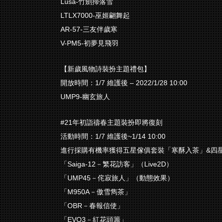
Lusa-竹劍掃落雪
LTLX7000-巫姬翩舞起
AR-57-三友伴歲寒
V-PM5-初夢見飛羽
【新歲風物詩裝扮主題禮包】
開放時間：1/7 維護後 – 2022/1/28 10:00
UMP9-幽玄旅人
#21年初詣禱春主題裝扮即將復刻
活動時間：1/7 維護後~1/14 10:00
進行採購有機率獲得五星傢俱套裝「寒酥入茶」&四
「Saiga-12－繁花訪客」（Live2D）
「UMP45－侘寂旅人」（動態效果）
「M950A－傲雪雋茶」
「OBR－春報信使」
「EVO3－紅花頭籌」