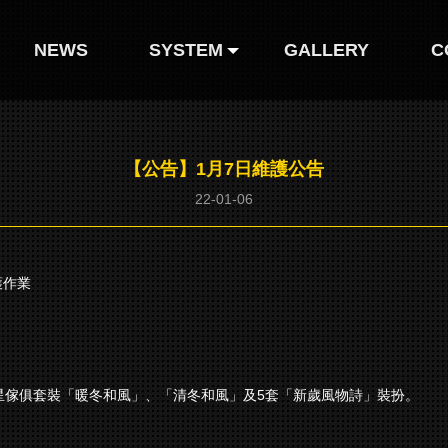
NEWS
SYSTEM
GALLERY
C
人形圖鑒
【公告】1月7日維護公告
人形装扮
22-01-06
護作業
星傢俱套裝「暖冬和風」、「清冬和風」及5套「新歲風物詩」裝扮。