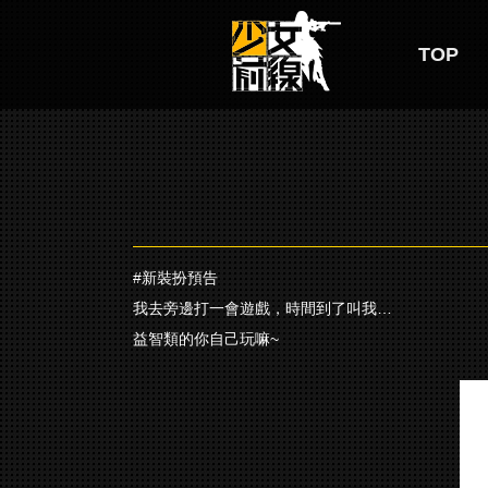
TOP
#新裝扮預告
我去旁邊打一會遊戲，時間到了叫我…
益智類的你自己玩嘛~