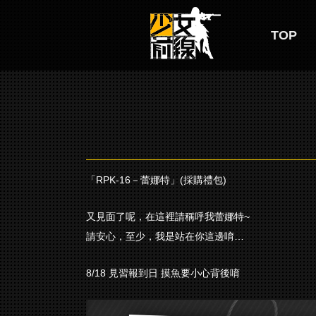
TOP
「RPK-16－蕾娜特」(採購禮包)
又見面了呢，在這裡請稱呼我蕾娜特~
請安心，至少，我是站在你這邊唷…
8/18 見習報到日 摸魚要小心背後唷