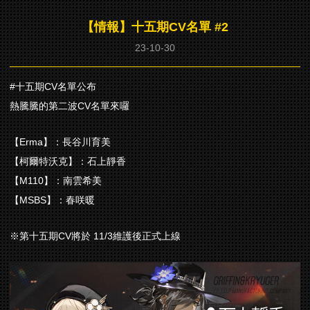
【情報】十五期CV名單 #2
23-10-30
#十五期CV名單公布
熱騰騰的第二波CV名單來囉
【Erma】：長谷川育美
【柯爾特沃克】：石上靜香
【M110】：南雲希美
【MSBS】：春咲暖
※第十五期CV將於 11/3維護後正式上線