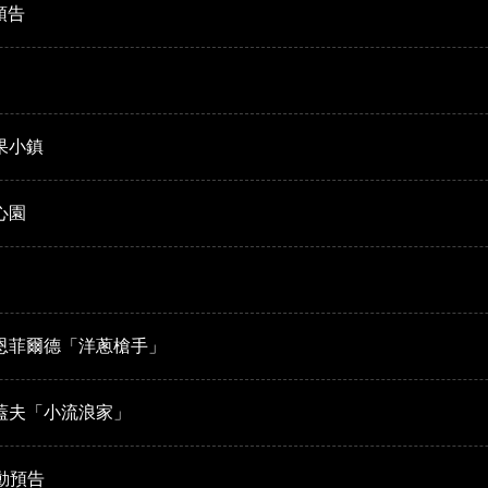
預告
果小鎮
心園
李恩菲爾德「洋蔥槍手」
蓋夫「小流浪家」
動預告