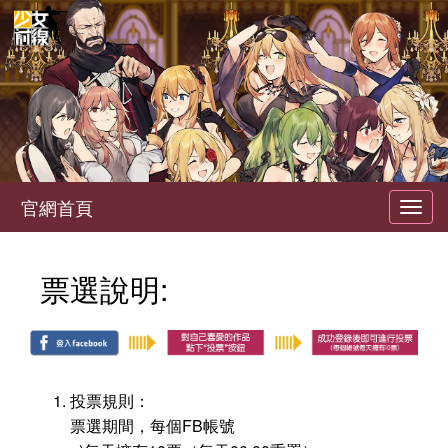
官網首頁
Toggl
navig
票選說明:
投票規則：
票選期間，每個FB帳號