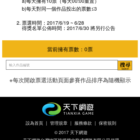
a)每天擁有10票（每天00:00重置）
b)每天對同一個作品投出的票數≤3
票選時間：2017/6/19 ~ 6/28
得獎名單公佈時間：2017/6/30 將另行公告
※每次開啟票選活動頁面參賽作品排序為隨機顯示
當前擁有票數：
0
票
設為首頁
|
管理規章
|
服務條款
|
保密規則
© 2017 天下網遊
天下網遊台灣地區皆授權由龍成網路有限公司代理