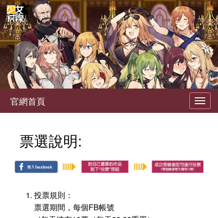
官網首頁
Toggl
navig
票選說明:
投票規則：
票選期間，每個FB帳號