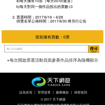
a)每天擁有10票（每天00:00重置）
b)每天對同一個作品投出的票數≤3
票選時間：2017/6/19 ~ 6/28
得獎名單公佈時間：2017/6/30 將另行公告
※每次開啟票選活動頁面參賽作品排序為隨機顯示
當前擁有票數：
0
票
設為首頁
|
管理規章
|
服務條款
|
保密規則
© 2017 天下網遊
天下網遊台灣地區皆授權由龍成網路有限公司代理