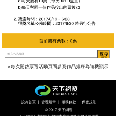
a)每天擁有10票（每天00:00重置）
b)每天對同一個作品投出的票數≤3
票選時間：2017/6/19 ~ 6/28
得獎名單公佈時間：2017/6/30 將另行公告
※每次開啟票選活動頁面參賽作品排序為隨機顯示
當前擁有票數：
0
票
設為首頁
|
管理規章
|
服務條款
|
保密規則
© 2017 天下網遊
天下網遊台灣地區皆授權由龍成網路有限公司代理