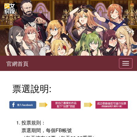
官網首頁
Toggl
navig
票選說明:
投票規則：
票選期間，每個FB帳號