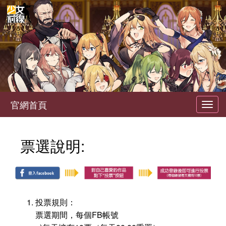
官網首頁
Toggl
navig
票選說明:
投票規則：
票選期間，每個FB帳號