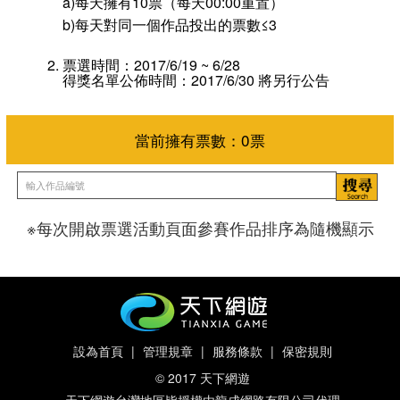
a)每天擁有10票（每天00:00重置）
b)每天對同一個作品投出的票數≤3
票選時間：2017/6/19 ~ 6/28
得獎名單公佈時間：2017/6/30 將另行公告
※每次開啟票選活動頁面參賽作品排序為隨機顯示
當前擁有票數：
0
票
設為首頁
|
管理規章
|
服務條款
|
保密規則
© 2017 天下網遊
天下網遊台灣地區皆授權由龍成網路有限公司代理