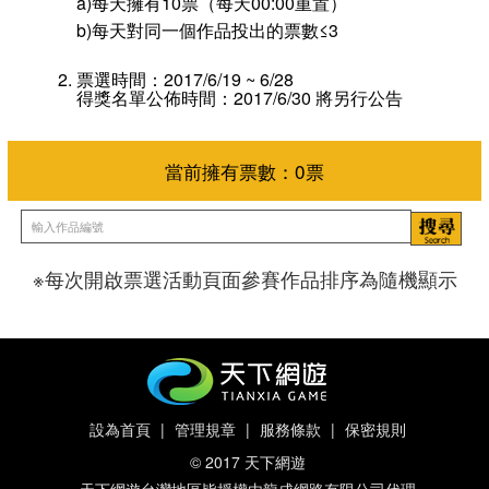
a)每天擁有10票（每天00:00重置）
b)每天對同一個作品投出的票數≤3
票選時間：2017/6/19 ~ 6/28
得獎名單公佈時間：2017/6/30 將另行公告
※每次開啟票選活動頁面參賽作品排序為隨機顯示
當前擁有票數：
0
票
設為首頁
|
管理規章
|
服務條款
|
保密規則
© 2017 天下網遊
天下網遊台灣地區皆授權由龍成網路有限公司代理