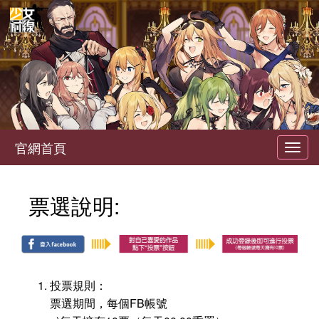
官網首頁
Toggl
navig
票選說明:
投票規則：
票選期間，每個FB帳號