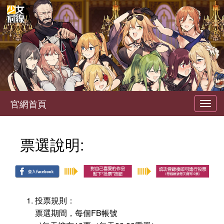
官網首頁
Toggl
navig
票選說明:
投票規則：
票選期間，每個FB帳號