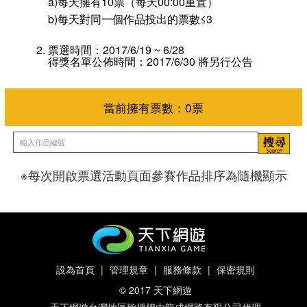
a)每天擁有10票（每天00:00重置）
b)每天對同一個作品投出的票數≤3
票選時間：2017/6/19 ~ 6/28
得獎名單公佈時間：2017/6/30 將另行公告
※每次開啟票選活動頁面參賽作品排序為隨機顯示
當前擁有票數：
0
票
設為首頁
|
管理規章
|
服務條款
|
保密規則
© 2017 天下網遊
天下網遊台灣地區皆授權由龍成網路有限公司代理