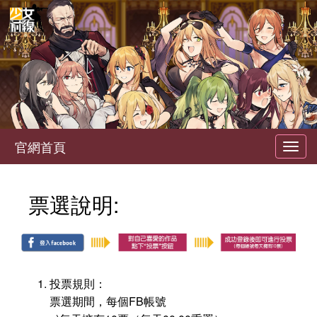
官網首頁
Toggl
navig
票選說明:
投票規則：
票選期間，每個FB帳號