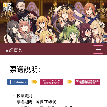
官網首頁
Toggl
navig
票選說明:
投票規則：
票選期間，每個FB帳號