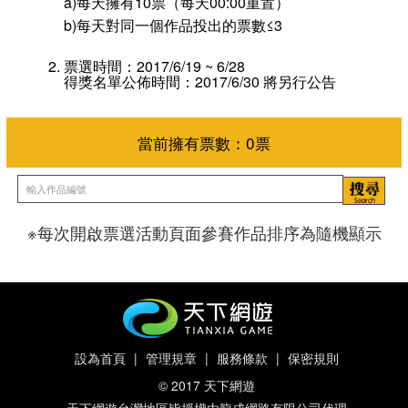
a)每天擁有10票（每天00:00重置）
b)每天對同一個作品投出的票數≤3
票選時間：2017/6/19 ~ 6/28
得獎名單公佈時間：2017/6/30 將另行公告
※每次開啟票選活動頁面參賽作品排序為隨機顯示
當前擁有票數：
0
票
設為首頁
|
管理規章
|
服務條款
|
保密規則
© 2017 天下網遊
天下網遊台灣地區皆授權由龍成網路有限公司代理