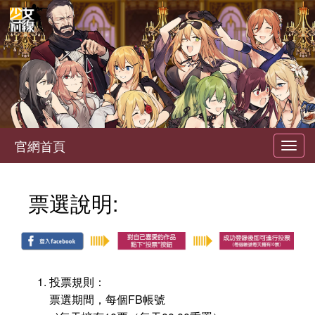
官網首頁
Toggl
navig
票選說明:
投票規則：
票選期間，每個FB帳號