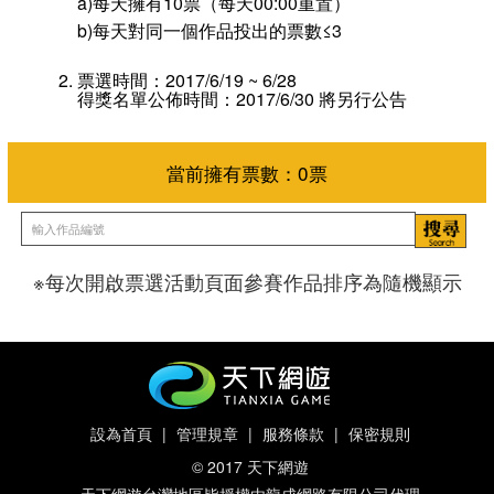
a)每天擁有10票（每天00:00重置）
b)每天對同一個作品投出的票數≤3
票選時間：2017/6/19 ~ 6/28
得獎名單公佈時間：2017/6/30 將另行公告
※每次開啟票選活動頁面參賽作品排序為隨機顯示
當前擁有票數：
0
票
設為首頁
|
管理規章
|
服務條款
|
保密規則
© 2017 天下網遊
天下網遊台灣地區皆授權由龍成網路有限公司代理