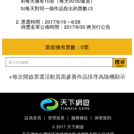
a)每天擁有10票（每天00:00重置）
b)每天對同一個作品投出的票數≤3
票選時間：2017/6/19 ~ 6/28
得獎名單公佈時間：2017/6/30 將另行公告
※每次開啟票選活動頁面參賽作品排序為隨機顯示
當前擁有票數：
0
票
設為首頁
|
管理規章
|
服務條款
|
保密規則
© 2017 天下網遊
天下網遊台灣地區皆授權由龍成網路有限公司代理