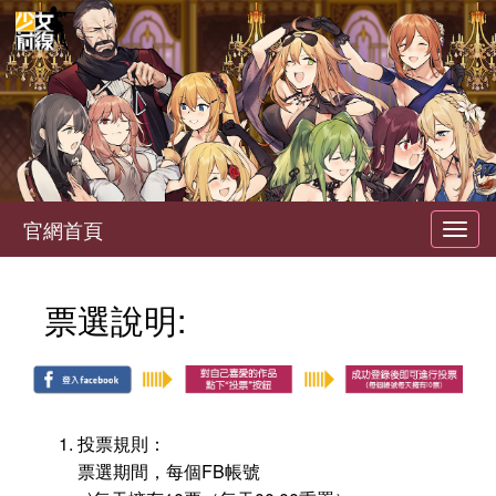
官網首頁
Toggl
navig
票選說明:
投票規則：
票選期間，每個FB帳號