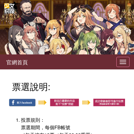
官網首頁
Toggl
navig
票選說明:
投票規則：
票選期間，每個FB帳號