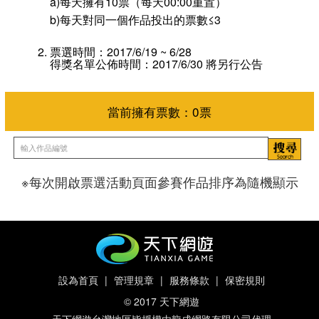
a)每天擁有10票（每天00:00重置）
b)每天對同一個作品投出的票數≤3
票選時間：2017/6/19 ~ 6/28
得獎名單公佈時間：2017/6/30 將另行公告
※每次開啟票選活動頁面參賽作品排序為隨機顯示
當前擁有票數：
0
票
設為首頁
|
管理規章
|
服務條款
|
保密規則
© 2017 天下網遊
天下網遊台灣地區皆授權由龍成網路有限公司代理