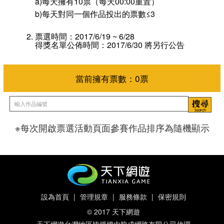
a)每天擁有10票（每天00:00重置）
b)每天對同一個作品投出的票數≤3
票選時間：2017/6/19 ~ 6/28
得獎名單公佈時間：2017/6/30 將另行公告
※每次開啟票選活動頁面參賽作品排序為隨機顯示
當前擁有票數：
0
票
設為首頁
|
管理規章
|
服務條款
|
保密規則
© 2017 天下網遊
天下網遊台灣地區皆授權由龍成網路有限公司代理