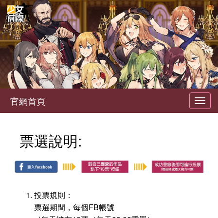
官網首頁
Toggl
navig
票選說明:
投票規則：
票選期間，每個FB帳號