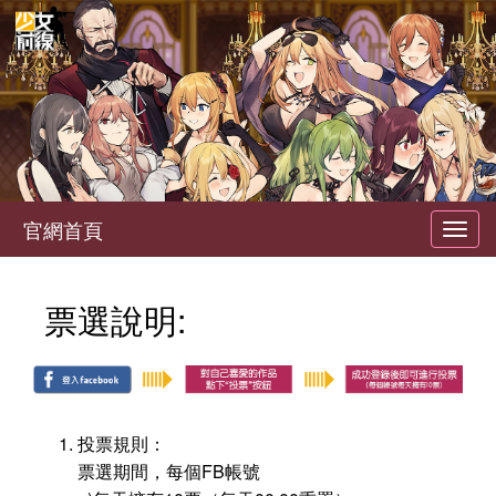
官網首頁
Toggl
navig
票選說明:
投票規則：
票選期間，每個FB帳號