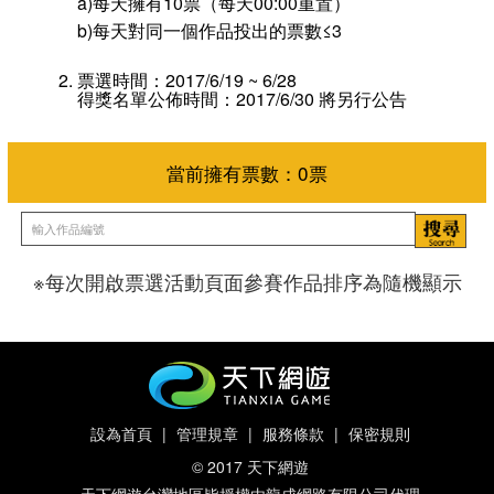
a)每天擁有10票（每天00:00重置）
b)每天對同一個作品投出的票數≤3
票選時間：2017/6/19 ~ 6/28
得獎名單公佈時間：2017/6/30 將另行公告
※每次開啟票選活動頁面參賽作品排序為隨機顯示
當前擁有票數：
0
票
設為首頁
|
管理規章
|
服務條款
|
保密規則
© 2017 天下網遊
天下網遊台灣地區皆授權由龍成網路有限公司代理