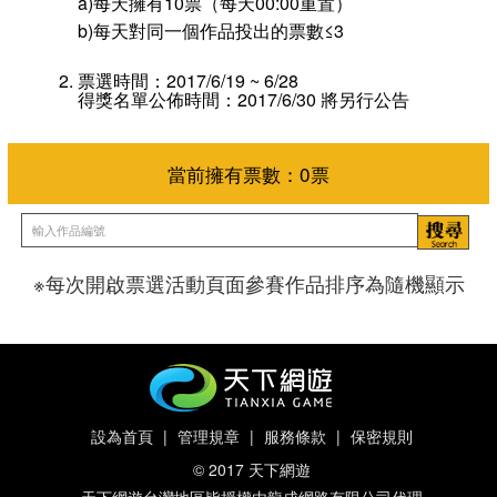
a)每天擁有10票（每天00:00重置）
b)每天對同一個作品投出的票數≤3
票選時間：2017/6/19 ~ 6/28
得獎名單公佈時間：2017/6/30 將另行公告
※每次開啟票選活動頁面參賽作品排序為隨機顯示
當前擁有票數：
0
票
設為首頁
|
管理規章
|
服務條款
|
保密規則
© 2017 天下網遊
天下網遊台灣地區皆授權由龍成網路有限公司代理