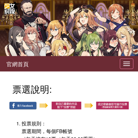
官網首頁
Toggl
navig
票選說明:
投票規則：
票選期間，每個FB帳號