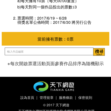
a)每天擁有10票（每天00:00重置）
b)每天對同一個作品投出的票數≤3
票選時間：2017/6/19 ~ 6/28
得獎名單公佈時間：2017/6/30 將另行公告
※每次開啟票選活動頁面參賽作品排序為隨機顯示
當前擁有票數：
0
票
設為首頁
|
管理規章
|
服務條款
|
保密規則
© 2017 天下網遊
天下網遊台灣地區皆授權由龍成網路有限公司代理