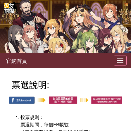
官網首頁
Toggl
navig
票選說明:
投票規則：
票選期間，每個FB帳號