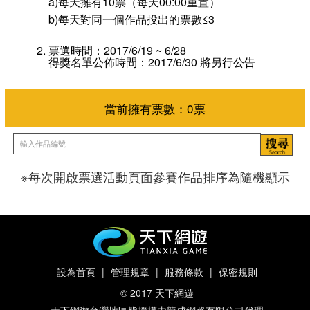
a)每天擁有10票（每天00:00重置）
b)每天對同一個作品投出的票數≤3
票選時間：2017/6/19 ~ 6/28
得獎名單公佈時間：2017/6/30 將另行公告
※每次開啟票選活動頁面參賽作品排序為隨機顯示
當前擁有票數：
0
票
設為首頁
|
管理規章
|
服務條款
|
保密規則
© 2017 天下網遊
天下網遊台灣地區皆授權由龍成網路有限公司代理