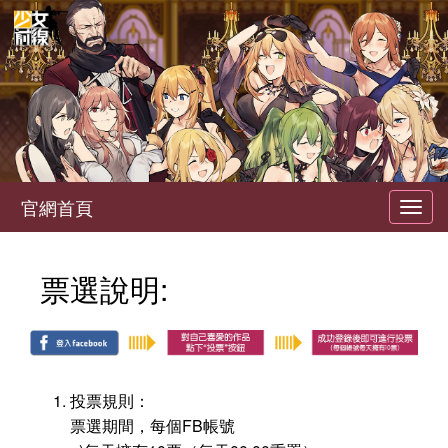
官網首頁
Toggl
navig
票選說明:
投票規則：
票選期間，每個FB帳號