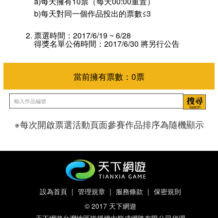
a)每天擁有10票（每天00:00重置）
b)每天對同一個作品投出的票數≤3
票選時間：2017/6/19 ~ 6/28
得獎名單公佈時間：2017/6/30 將另行公告
※每次開啟票選活動頁面參賽作品排序為隨機顯示
當前擁有票數：
0
票
設為首頁
|
管理規章
|
服務條款
|
保密規則
© 2017 天下網遊
天下網遊台灣地區皆授權由龍成網路有限公司代理