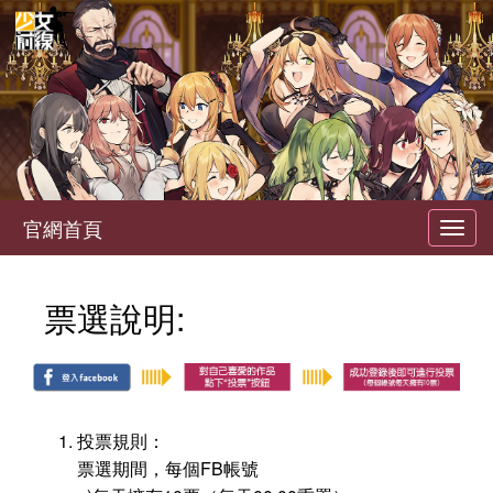
官網首頁
Toggl
navig
票選說明:
投票規則：
票選期間，每個FB帳號