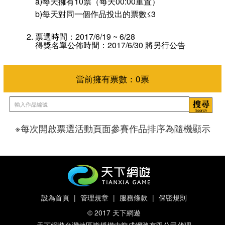
a)每天擁有10票（每天00:00重置）
b)每天對同一個作品投出的票數≤3
票選時間：2017/6/19 ~ 6/28
得獎名單公佈時間：2017/6/30 將另行公告
※每次開啟票選活動頁面參賽作品排序為隨機顯示
當前擁有票數：
0
票
設為首頁
|
管理規章
|
服務條款
|
保密規則
© 2017 天下網遊
天下網遊台灣地區皆授權由龍成網路有限公司代理