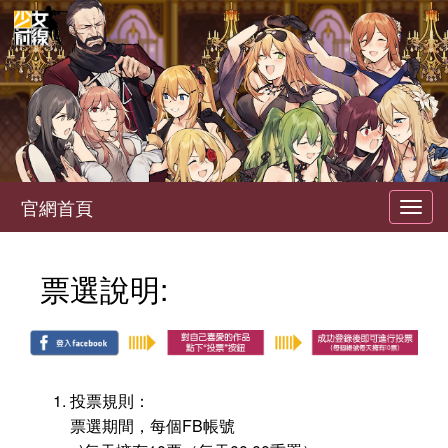
官網首頁
Toggl
navig
票選說明:
投票規則：
票選期間，每個FB帳號