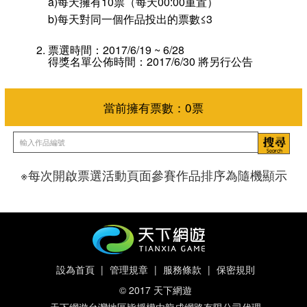
a)每天擁有10票（每天00:00重置）
b)每天對同一個作品投出的票數≤3
票選時間：2017/6/19 ~ 6/28
得獎名單公佈時間：2017/6/30 將另行公告
※每次開啟票選活動頁面參賽作品排序為隨機顯示
當前擁有票數：
0
票
設為首頁
|
管理規章
|
服務條款
|
保密規則
© 2017 天下網遊
天下網遊台灣地區皆授權由龍成網路有限公司代理