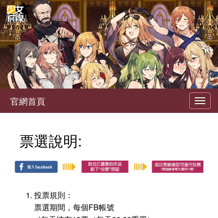
官網首頁
Toggl
navig
票選說明:
投票規則：
票選期間，每個FB帳號