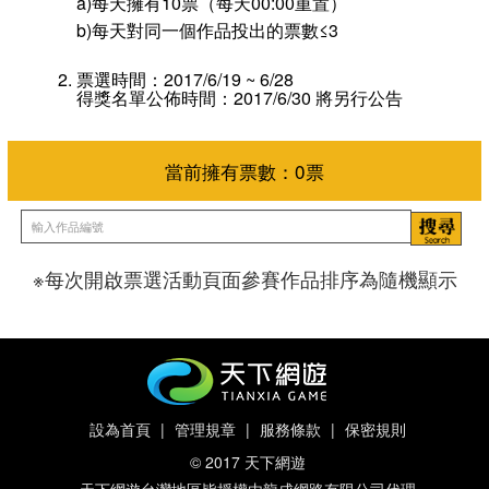
a)每天擁有10票（每天00:00重置）
b)每天對同一個作品投出的票數≤3
票選時間：2017/6/19 ~ 6/28
得獎名單公佈時間：2017/6/30 將另行公告
※每次開啟票選活動頁面參賽作品排序為隨機顯示
當前擁有票數：
0
票
設為首頁
|
管理規章
|
服務條款
|
保密規則
© 2017 天下網遊
天下網遊台灣地區皆授權由龍成網路有限公司代理