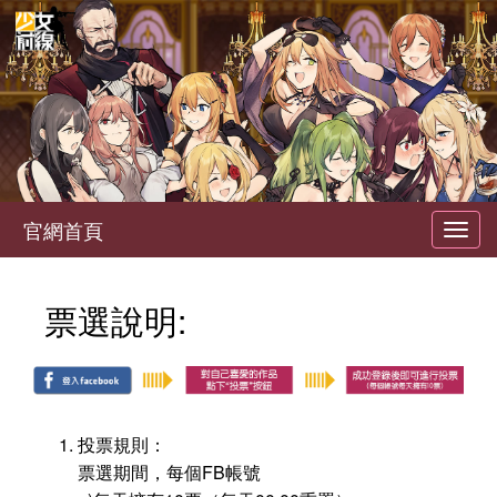
官網首頁
Toggl
navig
票選說明:
投票規則：
票選期間，每個FB帳號