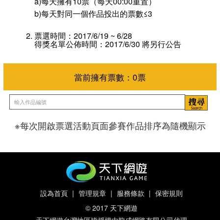
a)每天擁有10票（每天00:00重置）
b)每天對同一個作品投出的票數≤3
票選時間：2017/6/19 ~ 6/28
得獎名單公佈時間：2017/6/30 將另行公告
※每次開啟票選活動頁面參賽作品排序為隨機顯示
當前擁有票數：
0
票
設為首頁
|
管理規章
|
服務條款
|
保密規則
© 2017 天下網遊
天下網遊台灣地區皆授權由龍成網路有限公司代理