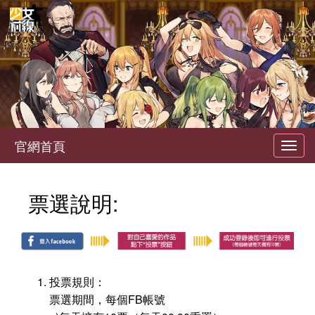
官網首頁
Toggl
navig
票選說明:
投票規則：
票選期間，每個FB帳號