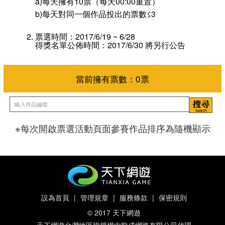
a)每天擁有10票（每天00:00重置）
b)每天對同一個作品投出的票數≤3
票選時間：2017/6/19 ~ 6/28
得獎名單公佈時間：2017/6/30 將另行公告
※每次開啟票選活動頁面參賽作品排序為隨機顯示
當前擁有票數：
0
票
設為首頁
|
管理規章
|
服務條款
|
保密規則
© 2017 天下網遊
天下網遊台灣地區皆授權由龍成網路有限公司代理