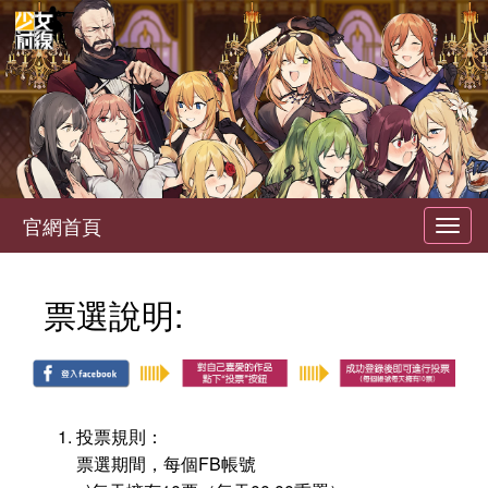
官網首頁
Toggl
navig
票選說明:
投票規則：
票選期間，每個FB帳號