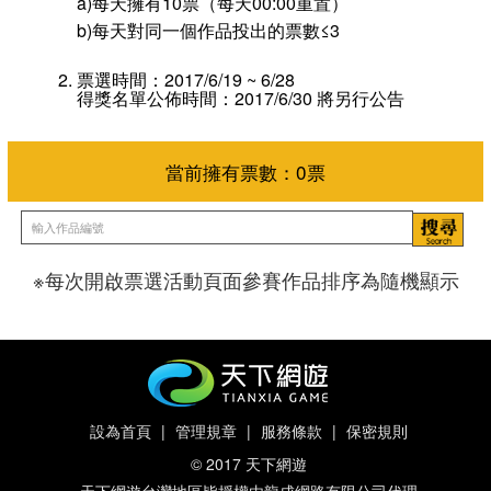
a)每天擁有10票（每天00:00重置）
b)每天對同一個作品投出的票數≤3
票選時間：2017/6/19 ~ 6/28
得獎名單公佈時間：2017/6/30 將另行公告
※每次開啟票選活動頁面參賽作品排序為隨機顯示
當前擁有票數：
0
票
設為首頁
|
管理規章
|
服務條款
|
保密規則
© 2017 天下網遊
天下網遊台灣地區皆授權由龍成網路有限公司代理