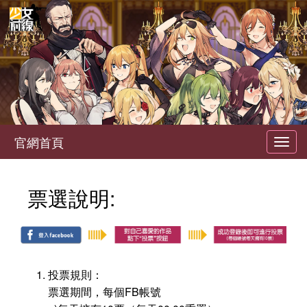
官網首頁
Toggl
navig
票選說明:
投票規則：
票選期間，每個FB帳號