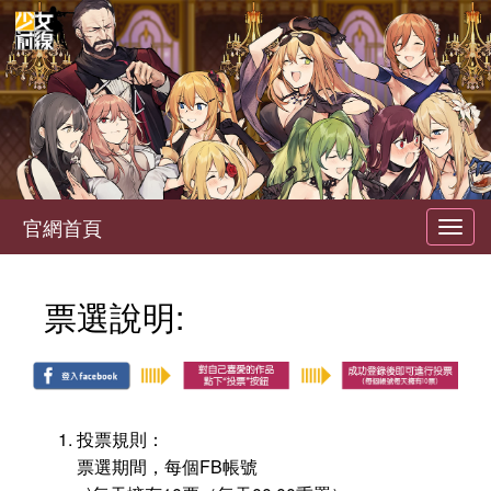
官網首頁
Toggl
navig
票選說明:
投票規則：
票選期間，每個FB帳號