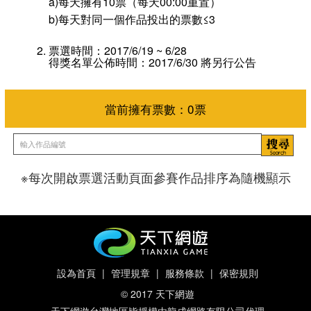
a)每天擁有10票（每天00:00重置）
b)每天對同一個作品投出的票數≤3
票選時間：2017/6/19 ~ 6/28
得獎名單公佈時間：2017/6/30 將另行公告
※每次開啟票選活動頁面參賽作品排序為隨機顯示
當前擁有票數：
0
票
設為首頁
|
管理規章
|
服務條款
|
保密規則
© 2017 天下網遊
天下網遊台灣地區皆授權由龍成網路有限公司代理