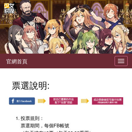
官網首頁
Toggl
navig
票選說明:
投票規則：
票選期間，每個FB帳號