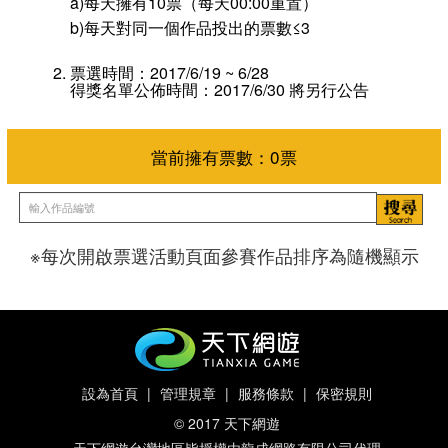
a)每天擁有10票（每天00:00重置）
b)每天對同一個作品投出的票數≤3
票選時間：2017/6/19 ~ 6/28
得獎名單公佈時間：2017/6/30 將另行公告
※每次開啟票選活動頁面參賽作品排序為隨機顯示
當前擁有票數：
0
票
設為首頁
|
管理規章
|
服務條款
|
保密規則
© 2017 天下網遊
天下網遊台灣地區皆授權由龍成網路有限公司代理