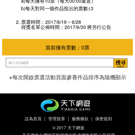
a)每天擁有10票（每天00:00重置）
b)每天對同一個作品投出的票數≤3
票選時間：2017/6/19 ~ 6/28
得獎名單公佈時間：2017/6/30 將另行公告
※每次開啟票選活動頁面參賽作品排序為隨機顯示
當前擁有票數：
0
票
設為首頁
|
管理規章
|
服務條款
|
保密規則
© 2017 天下網遊
天下網遊台灣地區皆授權由龍成網路有限公司代理