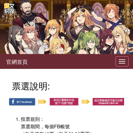
官網首頁
Toggl
navig
票選說明:
投票規則：
票選期間，每個FB帳號