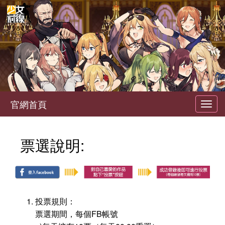
官網首頁
Toggl
navig
票選說明:
投票規則：
票選期間，每個FB帳號