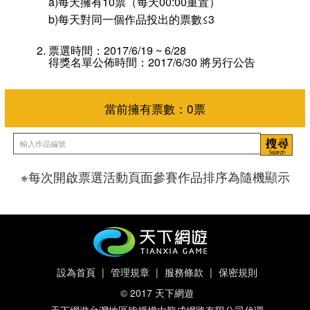
a)每天擁有10票（每天00:00重置）
b)每天對同一個作品投出的票數≤3
票選時間：2017/6/19 ~ 6/28
得獎名單公佈時間：2017/6/30 將另行公告
※每次開啟票選活動頁面參賽作品排序為隨機顯示
當前擁有票數：
0
票
設為首頁
|
管理規章
|
服務條款
|
保密規則
© 2017 天下網遊
天下網遊台灣地區皆授權由龍成網路有限公司代理