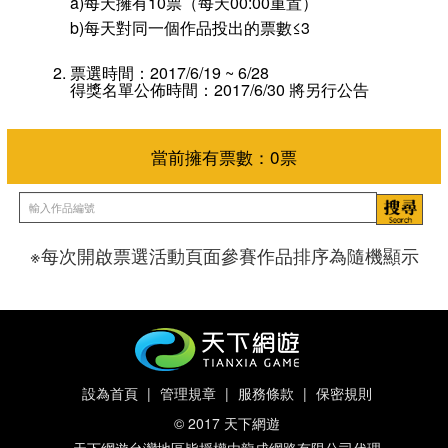
a)每天擁有10票（每天00:00重置）
b)每天對同一個作品投出的票數≤3
票選時間：2017/6/19 ~ 6/28
得獎名單公佈時間：2017/6/30 將另行公告
※每次開啟票選活動頁面參賽作品排序為隨機顯示
當前擁有票數：
0
票
設為首頁
|
管理規章
|
服務條款
|
保密規則
© 2017 天下網遊
天下網遊台灣地區皆授權由龍成網路有限公司代理