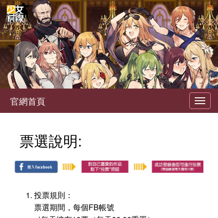
官網首頁
Toggl
navig
票選說明:
投票規則：
票選期間，每個FB帳號