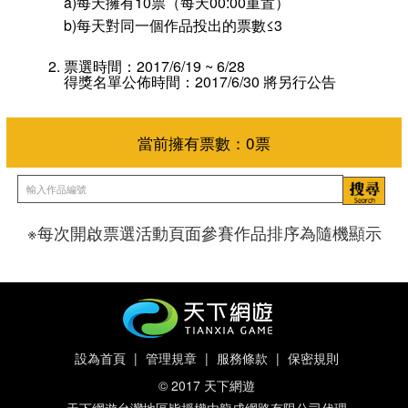
a)每天擁有10票（每天00:00重置）
b)每天對同一個作品投出的票數≤3
票選時間：2017/6/19 ~ 6/28
得獎名單公佈時間：2017/6/30 將另行公告
※每次開啟票選活動頁面參賽作品排序為隨機顯示
當前擁有票數：
0
票
設為首頁
|
管理規章
|
服務條款
|
保密規則
© 2017 天下網遊
天下網遊台灣地區皆授權由龍成網路有限公司代理