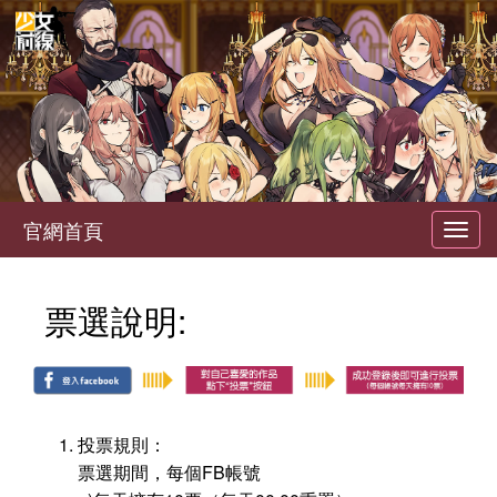
官網首頁
Toggl
navig
票選說明:
投票規則：
票選期間，每個FB帳號