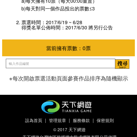
a)每天擁有10票（每天00:00重置）
b)每天對同一個作品投出的票數≤3
票選時間：2017/6/19 ~ 6/28
得獎名單公佈時間：2017/6/30 將另行公告
※每次開啟票選活動頁面參賽作品排序為隨機顯示
當前擁有票數：
0
票
設為首頁
|
管理規章
|
服務條款
|
保密規則
© 2017 天下網遊
天下網遊台灣地區皆授權由龍成網路有限公司代理