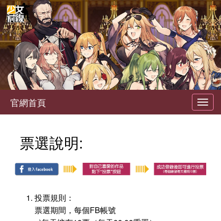
官網首頁
Toggl
navig
票選說明:
投票規則：
票選期間，每個FB帳號